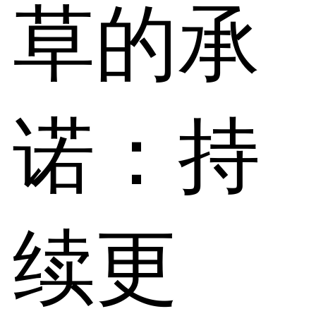
草的承
诺：持
续更