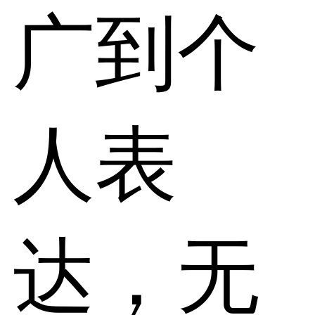
广到个
人表
达，无