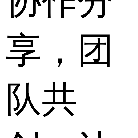
协作分
享，团
队共