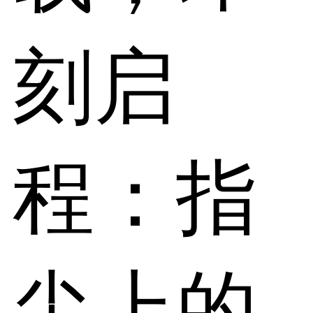
刻启
程：指
尖上的