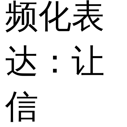
频化表
达：让
信