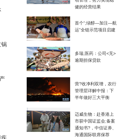
动管理，努力实现稳
健的经营结果
林
首个“;绿醇—加注—航
运”全链示范项目启建
过锅
多瑞,医药：公司<无>
逾期担保贷款
产
营?收净利双增，农行
管理层详解中报：下
半年做好三大平衡
迈威生物：赴香港上
市获中国证监会;备案
通知书?，中信证券、
海通国际联席保荐
眼疾