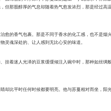
稳，但那股醇厚的气息却随着热气愈发浓烈，那是经过高
其治愈的香气包裹。那是不同于香水的化工感，也不是烟
植物灵魂深处的、让人感到无比心安的味道。
的、挂着迷人光泽的豆浆缓缓倾注入碗中时，那种如丝绸
眼睛却比平时任何时候都要明亮。他与苏蔓相对而坐，阳