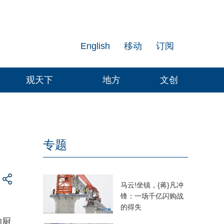
English
移动
订阅
观天下
地方
文创
专题
马云!坐镇，{蒋}凡冲
锋：一场千亿闪购战
的得失
的厨