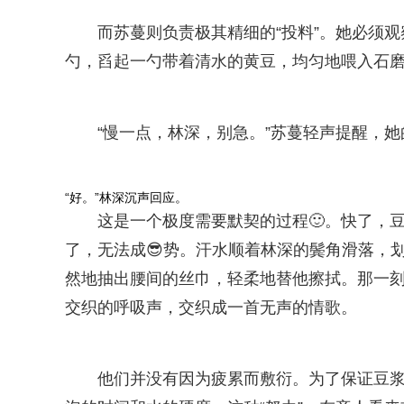
而苏蔓则负责极其精细的“投料”。她必须
勺，舀起一勺带着清水的黄豆，均匀地喂入石
“慢一点，林深，别急。”苏蔓轻声提醒，
“好。”林深沉声回应。
这是一个极度需要默契的过程🙂。快了，
了，无法成😎势。汗水顺着林深的鬓角滑落，
然地抽出腰间的丝巾，轻柔地替他擦拭。那一
交织的呼吸声，交织成一首无声的情歌。
他们并没有因为疲累而敷衍。为了保证豆