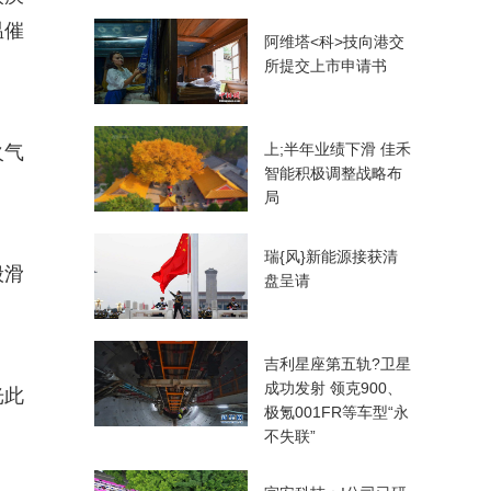
温催
阿维塔<科>技向港交
所提交上市申请书
上;半年业绩下滑 佳禾
火气
智能积极调整战略布
局
瑞{风}新能源接获清
般滑
盘呈请
吉利星座第五轨?卫星
成功发射 领克900、
光此
极氪001FR等车型“永
不失联”