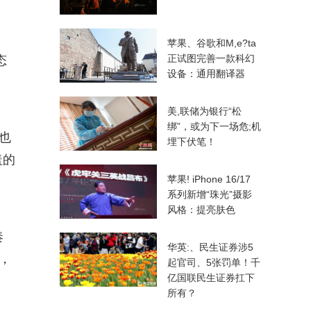
苹果、谷歌和M,e?ta
正试图完善一款科幻
态
设备：通用翻译器
美,联储为银行“松
绑”，或为下一场危;机
也
埋下伏笔！
盖的
苹果! iPhone 16/17
系列新增“珠光”摄影
风格：提亮肤色
奏
华英:、民生证券涉5
，
起官司、5张罚单！千
亿国联民生证券扛下
所有？