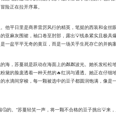
丽冒险正在拉开序幕。
人。他平日里是商界雷厉风行的精英，笔挺的西装和金丝
的亚麻灰围裙，袖口卷至肘部，露出💡线条紧实且极具
是一盆平平无奇的黄豆，而是一场关乎生死存亡的并购
沉的海，苏蔓就是跃动在海面上的粼粼波光。她长发松松
粉黛的脸庞透着一种天然的🔥红润与通透。她正在仔细
透的水滴间穿梭，每一颗被选中的豆子都圆润饱满，像是
🤔的。”苏蔓轻笑一声，将一颗不合格的豆子挑出💡来，