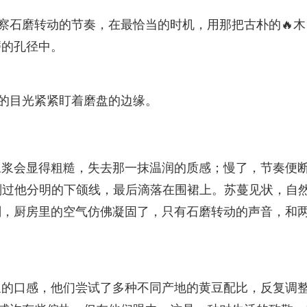
观察石磨转动的节奏，在最恰当的时机，用那把古朴的🔥木
磨的孔径中。
她的目光紧紧盯着磨盘的边缘。
豆浆会显得粗糙，失去那一抹温润的质感；慢了，节奏便
划过他分明的下颌线，最后滴落在围裙上。苏蔓见状，自
刻，厨房里的空气仿佛凝固了，只有石磨转动的声音，和
浆的口感，他们尝试了多种不同产地的黄豆配比，反复调