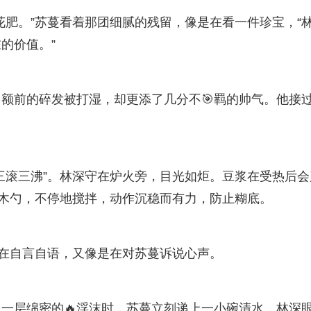
花肥。”苏蔓看着那团细腻的残留，像是在看一件珍宝，“
的价值。”
额前的碎发被打湿，却更添了几分不🎯羁的帅气。他接
三滚三沸”。林深守在炉火旁，目光如炬。豆浆在受热后会
柄木勺，不停地搅拌，动作沉稳而有力，防止糊底。
佛在自言自语，又像是在对苏蔓诉说心声。
一层绵密的🔥浮沫时，苏蔓立刻递上一小碗清水，林深