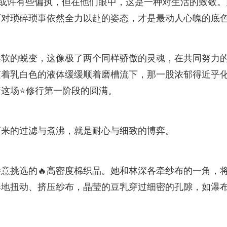
来或许有些偏执，但在他们眼中，这是一种对生活的致敬。
面对琐碎琐事依然全力以赴的姿态，才是最动人心魄的底
柔软的蜕变，这像极了两个同样骄傲的灵魂，在共同努力
随着乳白色的液体缓缓顺着磨槽流下，那一股浓郁得近乎
这场⭐修行第一阶段的圆满。
下来的过滤与煮沸，就是耐心与细致的博弈。
特意挑选的🔥高密度棉织品。她和林深各牵纱布的一角，
奏地扭动、挤压纱布，晶莹的豆乳穿过细密的孔隙，如瀑