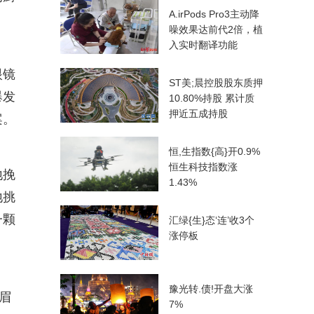
A.irPods Pro3主动降
噪效果达前代2倍，植
入实时翻译功能
眼镜
ST美;晨控股股东质押
爆发
10.80%持股 累计质
押近五成持股
案。
恒,生指数{高}开0.9%
恒生科技指数涨
地挽
1.43%
地挑
一颗
汇绿{生}态‘连’收3个
涨停板
豫光转.债!开盘大涨
眉
7%