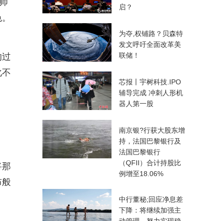
帅
启？
色。
为夺,权铺路？贝森特
发文呼吁全面改革美
联储！
的过
化不
芯报丨宇树科技.IPO
辅导完成 冲刺人形机
器人第一股
南京银?行获大股东增
持，法国巴黎银行及
法国巴黎银行
（QFII）合计持股比
将那
例增至18.06%
布般
中行董秘;回应净息差
下降：将继续加强主