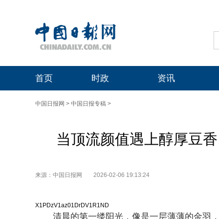
首页
时政
资讯
中国日报网
>
中国日报专稿
>
当顶流颜值遇上醇厚豆香
来源：中国日报网
2026-02-06 19:13:24
X1PDzV1az01DrDV1R1ND
清晨的第一缕阳光，像是一层薄薄的金羽