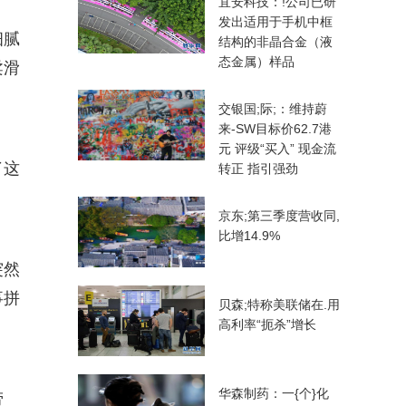
宜安科技：!公司已研
发出适用于手机中框
细腻
结构的非晶合金（液
态金属）样品
柔滑
交银国;际;：维持蔚
来-SW目标价62.7港
元 评级“买入” 现金流
了这
转正 指引强劲
京东;第三季度营收同,
比增14.9%
突然
事拼
贝森;特称美联储在.用
高利率“扼杀”增长
华森制药：一{个}化
劳