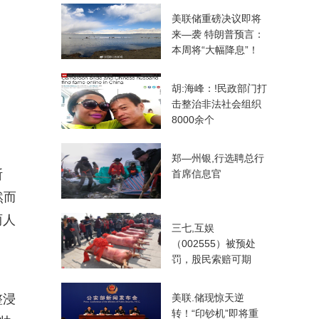
美联储重磅决议即将
来—袭 特朗普预言：
本周将“大幅降息”！
胡:海峰：!民政部门打
击整治非法社会组织
8000余个
郑—州银,行选聘总行
断
首席信息官
然而
两人
三七,互娱
（002555）被预处
罚，股民索赔可期
整浸
美联.储现惊天逆
转！“印钞机”即将重