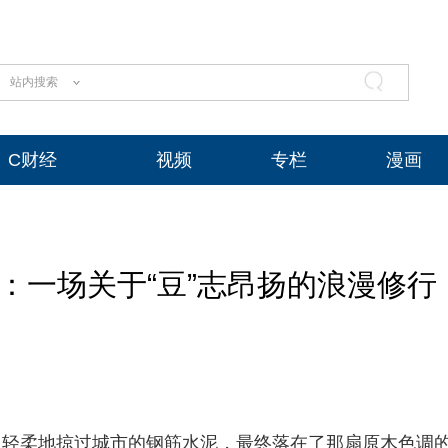
站内搜索
C财经
视频
专栏
漫画
：一场关于“豆”志昂扬的浪漫修行
，轻柔地掠过城市的钢筋水泥，最终落在了那扇原木色调